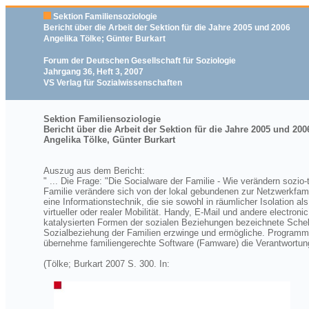
Sektion Familiensoziologie
Bericht über die Arbeit der Sektion für die Jahre 2005 und 2006
Angelika Tölke; Günter Burkart
Forum der Deutschen Gesellschaft für Soziologie
Jahrgang 36, Heft 3, 2007
VS Verlag für Sozialwissenschaften
Sektion Familiensoziologie
Bericht über die Arbeit der Sektion für die Jahre 2005 und 200
Angelika Tölke, Günter Burkart
Auszug aus dem Bericht:
" ... Die Frage: "Die Socialware der Familie - Wie verändern sozi
Familie verändere sich von der lokal gebundenen zur Netzwerkfamil
eine Informationstechnik, die sie sowohl in räumlicher Isolation a
virtueller oder realer Mobilität. Handy, E-Mail und andere electro
katalysierten Formen der sozialen Beziehungen bezeichnete Schel
Sozialbeziehung der Familien erzwinge und ermögliche. Programme
übernehme familiengerechte Software (Famware) die Verantwortung f
(Tölke; Burkart 2007 S. 300. In: