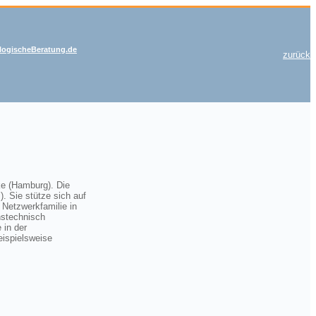
ogischeBeratung.de
zurück
ke (Hamburg). Die
. Sie stütze sich auf
 Netzwerkfamilie in
onstechnisch
 in der
eispielsweise