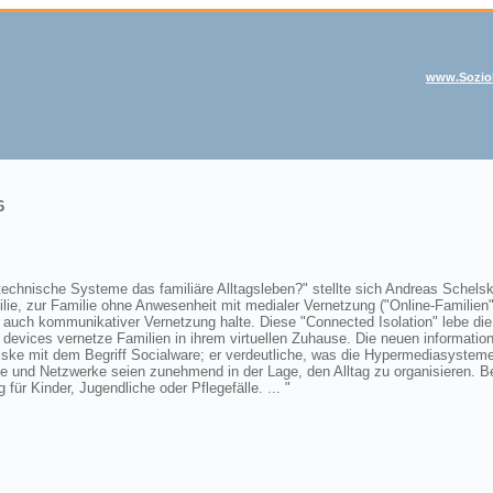
www.Soziol
6
o-technische Systeme das familiäre Alltagsleben?" stellte sich Andreas Schels
ie, zur Familie ohne Anwesenheit mit medialer Vernetzung ("Online-Familien")
ls auch kommunikativer Vernetzung halte. Diese "Connected Isolation" lebe die
nic devices vernetze Familien in ihrem virtuellen Zuhause. Die neuen informati
ske mit dem Begriff Socialware; er verdeutliche, was die Hypermediasysteme
 und Netzwerke seien zunehmend in der Lage, den Alltag zu organisieren. B
ür Kinder, Jugendliche oder Pflegefälle. ... "