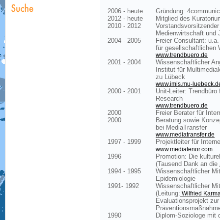
2006 - heute
Gründung: 4communica
2012 - heute
Mitglied des Kuratori
2010 - 2012
Vorstandsvorsitzender 
Medienwirtschaft und 
2004 - 2005
Freier Consultant: u.a
für gesellschaftlichen
www.trendbuero.de
2001 - 2004
Wissenschaftlicher Ang
Institut für Multimedia
zu Lübeck
www.imis.mu-luebeck.d
2000 - 2001
Unit-Leiter: Trendbüro
Research
www.trendbuero.de
2000
Freier Berater für Inte
2000
Beratung sowie Konzep
bei MediaTransfer
www.mediatransfer.de
1997 - 1999
Projektleiter für Inter
www.mediatenor.com
1996
Promotion: Die kulture
(Tausend Dank an die
1994 - 1995
Wissenschaftlicher Mit
Epidemiologie
1991- 1992
Wissenschaftlicher Mi
(Leitung:
Wilfried Karm
Evaluationsprojekt zur
Präventionsmaßnahm
1990
Diplom-Soziologe mit 